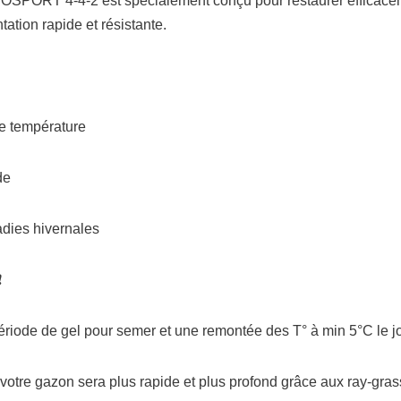
PORT 4-4-2 est spécialement conçu pour restaurer efficacem
ation rapide et résistante.
e température
de
dies hivernales
période de gel pour semer et une remontée des T° à min 5°C le jou
otre gazon sera plus rapide et plus profond grâce aux ray-gras