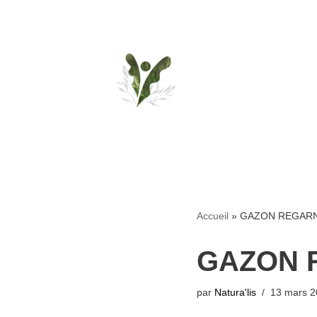
Aller
au
contenu
Accueil
»
GAZON REGARNI
GAZON R
par
Natura'lis
13 mars 2