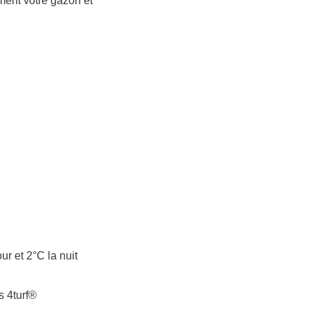
ent votre gazon et
r et 2°C la nuit
s 4turf®