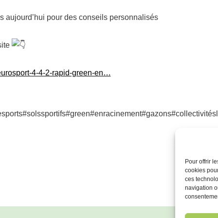
 aujourd’hui pour des conseils personnalisés
site
r/eurosport-4-4-2-rapid-green-en…
desports#solssportifs#green#enracinement#gazons#collectivité
Pour offrir 
cookies pour
ces technolo
navigation ou
consentement