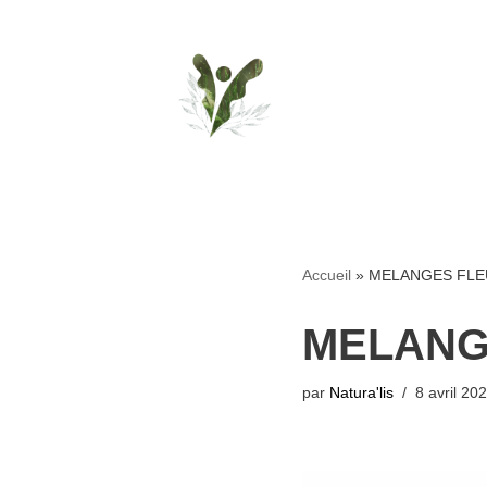
Aller
au
contenu
Accueil
»
MELANGES FLE
MELANG
par
Natura'lis
8 avril 20